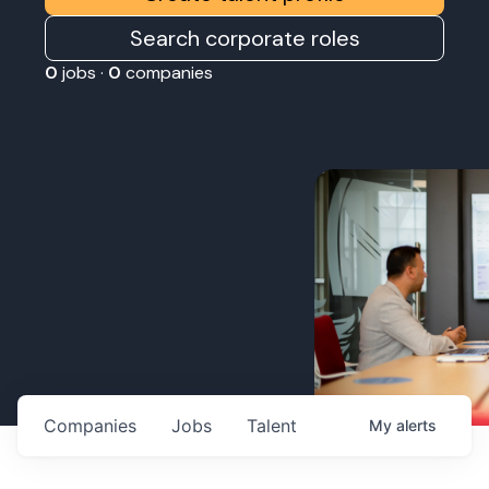
Search corporate roles
0
jobs ·
0
companies
Companies
Jobs
Talent
My
alerts