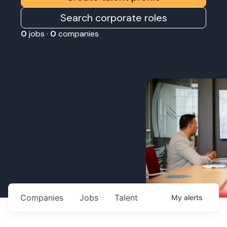
Search corporate roles
0
jobs ·
0
companies
Companies
Jobs
Talent
My
alerts