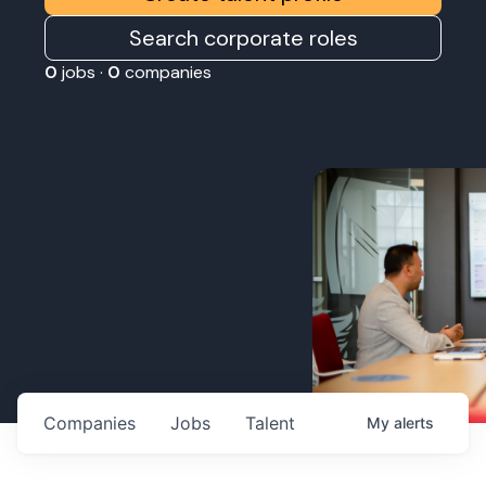
Search corporate roles
0
jobs ·
0
companies
Companies
Jobs
Talent
My
alerts