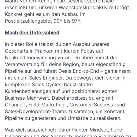
Markt vor Ort kennt, neue Geschäftspotenziale
erschließt und unseren Wachstumskurs aktiv mitprägt.
Konkret geht es um den Ausbau im
Postleitzahlengebiet 90* bis 97*.
Mach den Unterschied
In dieser Rolle treibst du den Ausbau unseres
Geschäfts in Franken mit klarem Fokus auf
Neukundengewinnung voran. Du übernimmst die
Verantwortung für deine Region, baust eigenständig
Pipeline auf und führst Deals End‑to‑End – gemeinsam
mit einem Sales Engineer. Du bewegst dich sicher in
komplexen Sales Cycles, baust starke
Kundenbeziehungen auf und positionierst echten
Business‑Mehrwert. Dabei arbeitest du eng mit
Channel-, Field‑Marketing-, Customer‑Success- und
Sales‑Development‑Teams zusammen, um konstant
Pipeline zu generieren und Umsätze zu realisieren.
Was dich auszeichnet: klarer Hunter‑Mindset, hohe
Ownership und der Anspruch, messbare Ergebnisse zu