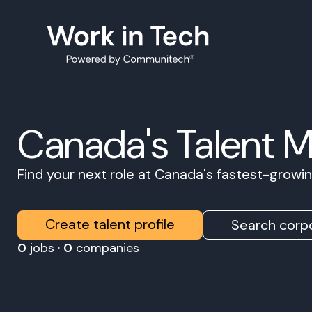
Canada's Talent 
Find your next role at Canada's fastest-grow
Create talent profile
Search corpo
0
jobs ·
0
companies