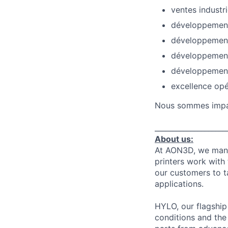
ventes industr
développement
développement 
développemen
développement 
excellence opé
Nous sommes impat
____________________
About us:
At AON3D, we manuf
printers work with
our customers to t
applications.
HYLO, our flagship
conditions and the