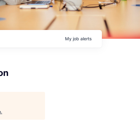
My
job
alerts
on
h
.