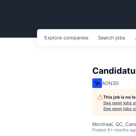
Explore
companies
Search
jobs
Candidatur
AON3D
This job is no 
See open jobs a
See open jobs si
Montreal, QC, Can
Posted
6+ months ag