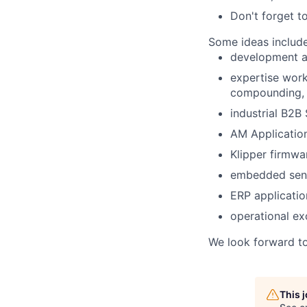
Don't forget to
Some ideas include
development an
expertise work
compounding
,
industrial B2B 
AM Applicatio
Klipper firmw
embedded sen
ERP applicatio
operational ex
We look forward to
This 