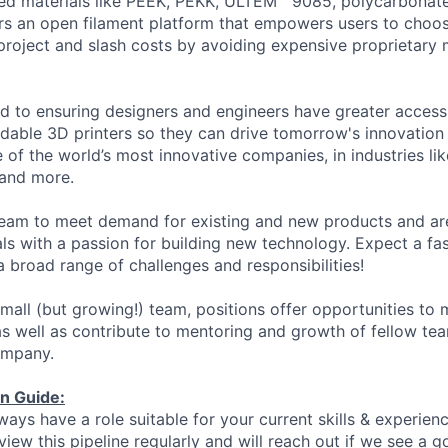
ed materials like PEEK, PEKK, ULTEM™ 9085, polycarbonat
fers an open filament platform that empowers users to choos
 project and slash costs by avoiding expensive proprietary 
 to ensuring designers and engineers have greater access
rdable 3D printers so they can drive tomorrow's innovation
 of the world’s most innovative companies, in industries li
 and more.
team to meet demand for existing and new products and are
als with a passion for building new technology.
Expect a fa
a broad range of challenges and
responsibilities!
small (but growing!) team, positions offer opportunities to
s well as contribute to mentoring and growth of fellow t
ompany.
on Guide:
ays have a role suitable for your current skills & experienc
iew this pipeline regularly and will reach out if we see a go