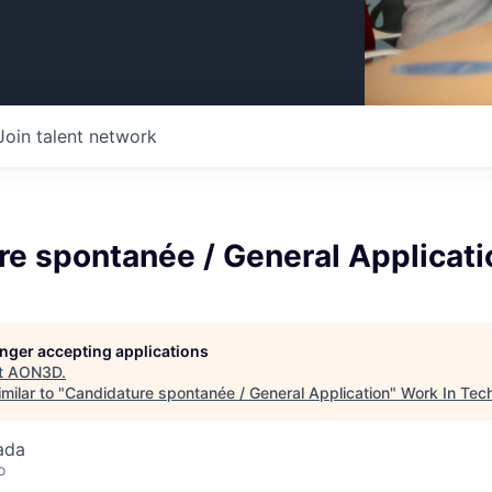
Join talent network
e spontanée / General Applicati
longer accepting applications
t
AON3D
.
milar to "
Candidature spontanée / General Application
"
Work In Tec
ada
o