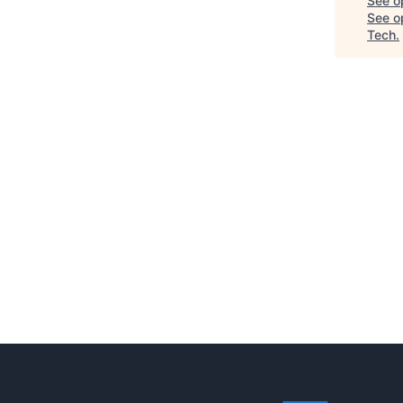
See o
See op
Tech
.