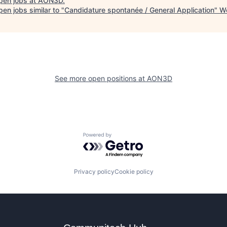
pen jobs at
AON3D
.
en jobs similar to "
Candidature spontanée / General Application
"
Wo
See more open positions at
AON3D
Powered by Getro.com
Privacy policy
Cookie policy