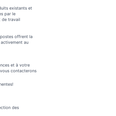
its existants et
s par le
de travail
postes offrent la
t activement au
nces et à votre
 vous contacterons
nentes!
ection des