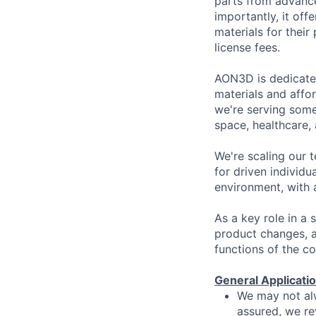
parts from advanc
importantly, it of
materials for their
license fees.
AON3D is dedicated
materials and affo
we're serving some
space, healthcare,
We're scaling our 
for driven individu
environment, with 
As a key role in a 
product changes, a
functions of the c
General Applicati
We may not alw
assured, we rev