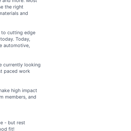
e and more. Most
e the right
materials and
 to cutting edge
 today. Today,
ke automotive,
 currently looking
st paced work
 make high impact
eam members, and
e - but rest
od fit!